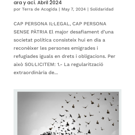
ara y ací. Abril 2024
por
Terra de Acogida
|
May 7, 2024
|
Solidaridad
CAP PERSONA IL·LEGAL, CAP PERSONA
SENSE PÀTRIA El major desafiament d’una
societat política consisteix hui en dia a
reconèixer les persones emigrades i
refugiades iguals en drets i obligacions. Per
això SOL·LICITEM: 1.- La regularització
extraordinària de...